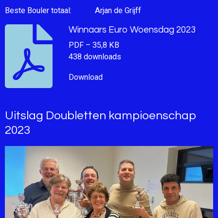
Beste Bouler totaal: Arjan de Grijff
Winnaars Euro Woensdag 2023
PDF – 35,8 KB
438 downloads
Download
Uitslag Doubletten kampioenschap
2023