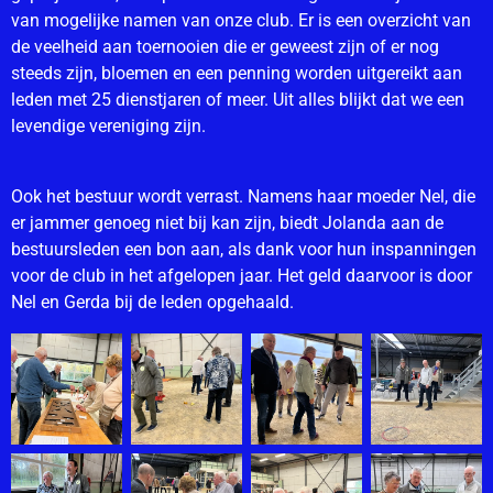
van mogelijke namen van onze club. Er is een overzicht van
de veelheid aan toernooien die er geweest zijn of er nog
steeds zijn, bloemen en een penning worden uitgereikt aan
leden met 25 dienstjaren of meer. Uit alles blijkt dat we een
levendige vereniging zijn.
Ook het bestuur wordt verrast. Namens haar moeder Nel, die
er jammer genoeg niet bij kan zijn, biedt Jolanda aan de
bestuursleden een bon aan, als dank voor hun inspanningen
voor de club in het afgelopen jaar. Het geld daarvoor is door
Nel en Gerda bij de leden opgehaald.