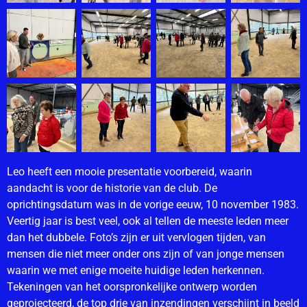
Leo heeft een mooie presentatie voorbereid, waarin
aandacht is voor de historie van de club. De
oprichtingsdatum was in de vorige eeuw, 10 november 1983.
Veertig jaar is best veel, ook al tellen de meeste leden meer
dan het dubbele. Foto’s zijn er uit vervlogen tijden, van
mensen die niet meer onder ons zijn of van jonge mensen
waarin we met enige moeite huidige leden herkennen.
Tekeningen van het oorspronkelijke ontwerp worden
geprojecteerd, de top drie van inzendingen verschijnt in beeld