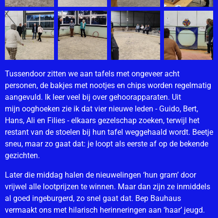
Tussendoor zitten we aan tafels met ongeveer acht
personen, de bakjes met nootjes en chips worden regelmatig
aangevuld. Ik leer veel bij over gehoorapparaten. Uit
mijn ooghoeken zie ik dat vier nieuwe leden - Guido, Bert,
Hans, Ali en Filies - elkaars gezelschap zoeken, terwijl het
restant van de stoelen bij hun tafel weggehaald wordt. Beetje
sneu, maar zo gaat dat: je loopt als eerste af op de bekende
gezichten.
Later die middag halen de nieuwelingen ‘hun gram’ door
vrijwel alle lootprijzen te winnen. Maar dan zijn ze inmiddels
al goed ingeburgerd, zo snel gaat dat. Bep Bauhaus
vermaakt ons met hilarisch herinneringen aan ‘haar’ jeugd.