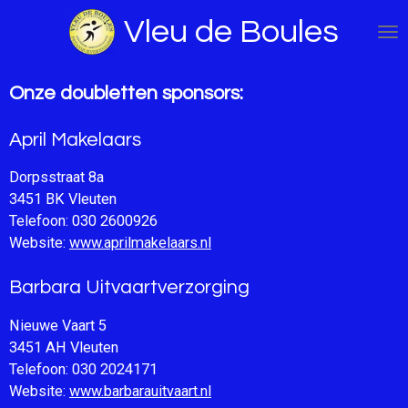
Ga
Vleu de Boules
direct
naar
de
Onze doubletten sponsors:
hoofdinhoud
April Makelaars
Dorpsstraat 8a
3451 BK Vleuten
Telefoon: 030 2600926
Website:
www.aprilmakelaars.nl
Barbara Uitvaartverzorging
Nieuwe Vaart 5
3451 AH Vleuten
Telefoon: 030 2024171
Website:
www.barbarauitvaart.nl