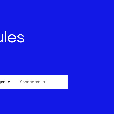
ules
gen
Sponsoren