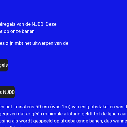
elregels van de NJBB. Deze
at op onze banen.
ies zijn mbt het uitwerpen van de
gels
ls NJBB
en but: minstens 50 cm (was 1m) van enig obstakel en van de v
ngegeven dat er géén minimale afstand geldt tot de lijnen aan
epassing als wordt gespeeld op afgebakende banen, dus wanne