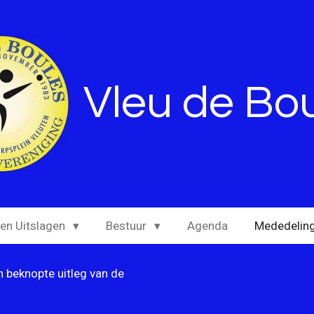
Vleu de Bo
 en Uitslagen
Bestuur
Agenda
Mededelin
n beknopte uitleg van de