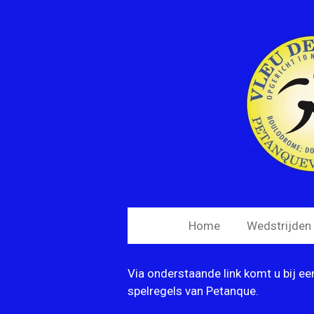
Ga
direct
naar
de
hoofdinhoud
Home
Wedstrijden
Via onderstaande link komt u bij ee
spelregels van Petanque.